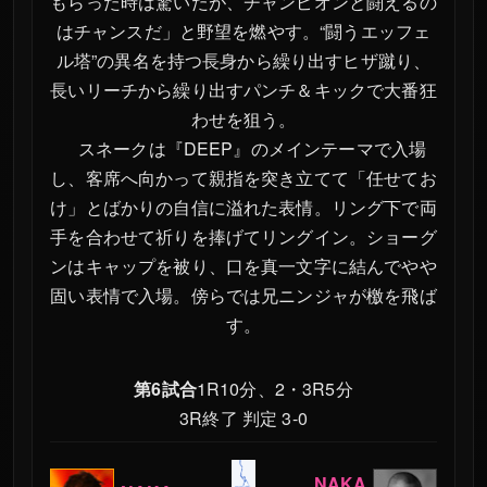
もらった時は驚いたが、チャンピオンと闘えるの
はチャンスだ」と野望を燃やす。“闘うエッフェ
ル塔”の異名を持つ長身から繰り出すヒザ蹴り、
長いリーチから繰り出すパンチ＆キックで大番狂
わせを狙う。
スネークは『DEEP』のメインテーマで入場
し、客席へ向かって親指を突き立てて「任せてお
け」とばかりの自信に溢れた表情。リング下で両
手を合わせて祈りを捧げてリングイン。ショーグ
ンはキャップを被り、口を真一文字に結んでやや
固い表情で入場。傍らでは兄ニンジャが檄を飛ば
す。
第6試合
1R10分、2・3R5分
3R終了 判定 3-0
NAKA