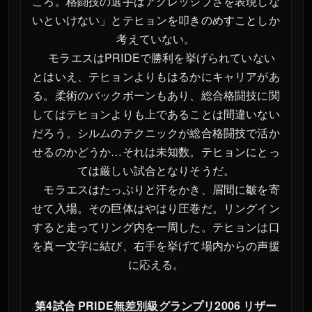
ころ。格闘技の選手はアグレッシブさを表現しな
いといけない」とテヒョンを叩きのめすことしか
考えていない。
モラエスはPRIDEで勝利を挙げられていない
とはいえ、テヒョンよりもはるかにキャリアがあ
る。柔術のバックボーンもあり、総合格闘技に関
してはテヒョンよりも上であることは間違いない
だろう。シルムのテクニックが総合格闘技で活か
せるのかどうか…それは未知数。テヒョンにとっ
ては厳しい試合となりそうだ。
モラエスはたっぷりと汗をかき、眉間に皺を寄
せて入場。その巨体はやはり圧巻だ。リングイン
すると走ってリング内を一周した。テヒョンは口
を真一文字に結び、右手を挙げて場内からの声援
に応える。
第4試合 PRIDE無差別級グランプリ2006 リザー