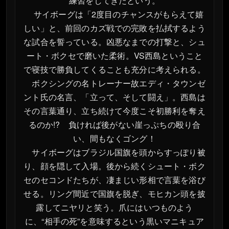
練習をしてきたという。
サイボーグは「2度目のチャンスがもらえて嬉
しい」と、前回のカズ戦での完敗を払拭するよう
な試合を誓っている。凶悪なまでの打撃と、シュ
ート・ボクセで磨いた柔術。VS西島ということ
で寝技で勝負してくることも充分に考えられる。
ボクシングの名トレーナー故エディ・タウンゼ
ント氏の名言、「立って、そして闘え」。西島は
その言葉通り、立ち続けて今度こそ初勝利を奪え
るのか!? 負ければ後がない崖っぷちの殴り合
い、間もなくゴング！
サイボーグはブラジル国旗を頭からすっぽり被
り、顔を隠して入場。後から続くシュート・ボク
セのセコンドたちが、凄まじい形相で言葉を浴び
せる。リング間近で国旗を脱ぎ、モヒカン頭を披
露してニヤリと笑う。爪にはいつものよう
に、“相手の死”を意味するという黒いマニキュア