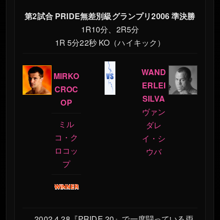
第2試合 PRIDE無差別級グランプリ2006 準決勝
1R10分、2R5分
1R 5分22秒 KO（ハイキック）
WAND
MIRKO
ERLEI
CROC
SILVA
OP
ヴァン
ミル
ダレ
コ・ク
イ・シ
ロコッ
ウバ
プ
2002.4.28『PRIDE.20』で一度闘っている両