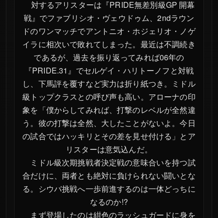
PRIDE.25
対するアリスターは『PRIDE無差別級GP 開幕
戦』でファブリシオ・ヴェウドゥム、2ndラウン
PRIDE.24
ドのワンマッチでアントニオ・ホジェリオ・ノゲ
PRIDE.23
イラに相次いで敗れてしまった。最近は不調続き
PRIDE.22
であるが、過去を振り返ってみれば06年の
『PRIDE.31』でセルゲイ・ハリトーノフと対戦
PRIDE.21
し、下馬評を覆すなど実力は折り紙つき。ミドル
PRIDE.20
級トップクラスとの呼び声も高い。アローナの印
PRIDE.19
象を「僕からしてみれば、打撃のレベルが全然違
う。彼の打撃は全然、大したことがないよ。今日
PRIDE.18
の試合ではハッキリとその差を見せ付ける」とア
PRIDE.17
リスターは意気込んだ。
PRIDE.16
ミドル級次期挑戦者決定戦の意味合いを持つ試
PRIDE.15
合だけに、両者とも絶対に負けられない闘いとな
る。シウバ挑戦へ一歩前進するのは一体どっちに
PRIDE.14
なるのか!?
PRIDE.13
まず登場したのは紺色のラッシュガードに身を