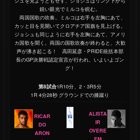
シュを見ようともせず、ジョシュはリング下から
PRIDE GRANDPRIX
鋭い眼光でミルコを睨む。
2005 開幕戦
両国国歌の吹奏。ミルコは右手を左胸にあて、
PRIDE 武士道 -其の
カッと目を見開いてクロアチア国旗を見上げる。
六-
ジョシュも同じように右手を左胸にあて、アメリ
PRIDE.29
カ国歌を聞く。両国の国歌吹奏が終わると、大歓
PRIDE 男祭り 2004 -
声が沸き起こる！ 高田延彦・PRIDE統括本部
SADAME-
長のGP決勝戦認定宣言が行われ、いよいよゴン
PRIDE.28
グ！
PRIDE 武士道 -其の
伍-
第8試合
1R10分、2・3R5分
1R 4分28秒 グラウンドでの膝蹴り
PRIDE GRANDPRIX
2004 決勝戦
ALISTA
PRIDE 武士道 -其の
RICAR
四-
IR
DO
OVERE
PRIDE GRANDPRIX
ARON
2004 2ndROUND
EM