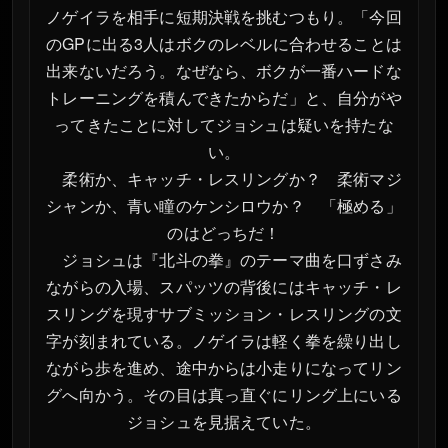
ノゲイラを相手に短期決戦を挑むつもり。「今回
のGPに出る3人はボクのレベルに合わせることは
出来ないだろう。なぜなら、ボクが一番ハードな
トレーニングを積んできたからだ」と、自分がや
ってきたことに対してジョシュは疑いを持たな
い。
柔術か、キャッチ・レスリングか？ 柔術マジ
シャンか、青い瞳のケンシロウか？ 「極める」
のはどっちだ！
ジョシュは『北斗の拳』のテーマ曲を口ずさみ
ながらの入場、スパッツの背後にはキャッチ・レ
スリングを現すサブミッション・レスリングの文
字が刻まれている。ノゲイラは軽く拳を繰り出し
ながら歩を進め、途中からは小走りになってリン
グへ向かう。その目は真っ直ぐにリング上にいる
ジョシュを見据えていた。