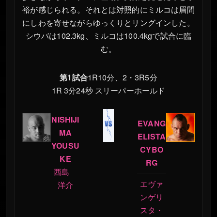
裕が感じられる。それとは対照的にミルコは眉間
にしわを寄せながらゆっくりとリングインした。
シウバは102.3kg、ミルコは100.4kgで試合に臨
む。
第1試合
1R10分、2・3R5分
1R 3分24秒 スリーパーホールド
NISHIJI
EVANG
MA
ELISTA
YOUSU
CYBO
KE
RG
西島
エヴァ
洋介
ンゲリ
スタ・