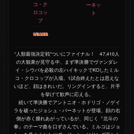
拾-
コ・ク
ーネッ
ロコッ
ト
PRIDE.31
プ
PRIDE 男祭り 2005
頂-ITADAKI-
PRIDE.30
PRIDE 武士道 -其の
“人類最強決定戦”ついにファイナル！ 47,410人
九-
の大観衆が見守る中、まず準決勝でヴァンダレ
PRIDE GRANDPRIX
イ・シウバを必殺の左ハイキックでKOしたミル
2005 決勝戦
コ・クロコップが入場。1試合終えたとは思えな
PRIDE 武士道 -其の
いほど、顔はきれいだ。リングインすると、片手
八-
を挙げて歓声に応える。
続いて準決勝でアントニオ・ホドリゴ・ノゲイ
PRIDE GRANDPRIX
2005 2ndROUND
ラを破ったジョシュ・バーネットが登場、顔の右
側が赤く腫れあがっているが、同じく『北斗の
PRIDE 武士道 -其の
拳』のテーマ曲を口ずさんでいる。ミルコはジョ
七-