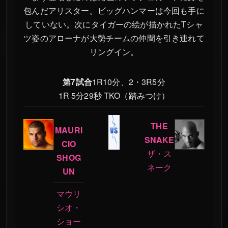
PRIDE.12
包んだアリスター。ビッグハンマーは今回も手に
していない。次にタイガーの絵が描かれたTシャ
PRIDE.11
ツ姿のアローナが大勢チームの仲間を引き連れて
PRIDE.10
リングイン。
PRIDE.9
PRIDE GRANDPRIX
第7試合
1R10分、2・3R5分
2000 決勝戦
1R 5分29秒 TKO（踏みつけ）
PRIDE GRANDPRIX
2000 開幕戦
THE
MAURI
PRIDE.8
SNAKE
CIO
ザ・ス
PRIDE.7
SHOG
ネーク
UN
PRIDE.6
PRIDE.5
マウリ
シオ・
PRIDE.4
ショー
PRIDE.3